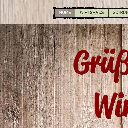
HOME
WIRTSHAUS
3D-RU
Grüß
Wi