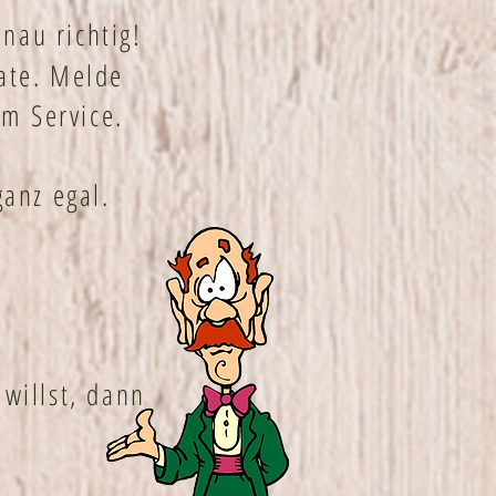
nau richtig!
nate. Melde
im Service.
anz egal.
willst, dann