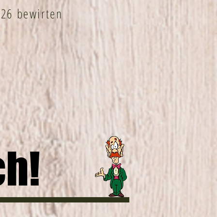
026 bewirten
ch!