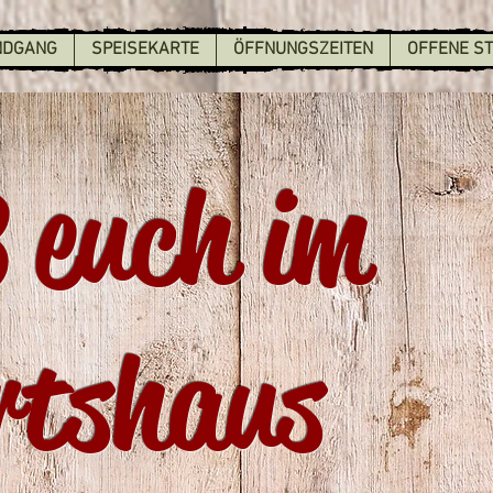
NDGANG
SPEISEKARTE
ÖFFNUNGSZEITEN
OFFENE S
 euch im
rtshaus