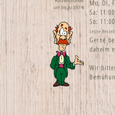
Küchenbrände
Mo, Di, F
um bis zu 100 %
Sa: 11:00
So: 11:00
Letzte Beste
Gerne be
daheim e
Wir bitte
Bemühung